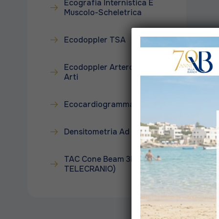
Ecografia Internistica E
Muscolo-Scheletrica
Ecodoppler TSA
Ecodoppler Artero-Venoso
Arti
Ecocardiogramma
Densitometria Ad Ultrasuoni
TAC Cone Beam 3D (OPT,
TELECRANIO)