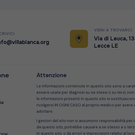
VIENI A TROVARCI
CRIVICI
Via di Leuca, 1
nfo@villabianca.org
Lecce LE
one
Attenzione
Le informazioni contenute in questo sito sono a car
essere usate per diagnosi su se stessi o su terzi, n
le informazioni presenti in questo sito si sostituiscono
ia
rivolgersi IN OGNI CASO al proprio medico per avere dei
adottare.
I gestori del sito non si assumono responsabilità per d
da questo sito, potrebbe causare a se stesso a o terzi,
ione
in questo sito, o da errori e imprecisioni relativi al lo