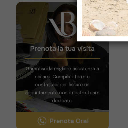
Prenota la tua visita
Garantisci la migliore assistenza a
chi ami. Compila il form o
contattaci per fissare un
appuntamento con il nostro team
dedicato.
Prenota Ora!