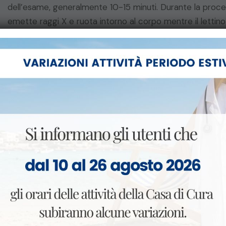
dell’esame, generalmente 10-15 minuti. Durante la proced
emette raggi X e ruota intorno al corpo mentre il lettin
multiple..
L’iniezione è generalmente indolore e priva di sintomi rilev
calore, talvolta intensa, che si diffonde dal braccio a d
si risolve spontaneamente entro 30-40 secondi.
Preparazione e raccomandazioni:
Si rimanda nella sezione apposita del nostro sito
https://www.villabianca.org/customer-care/consens
per scaricare la seguente documentazione
Preparazione TC MDC
Informativa e modulo di consenso TC
Dichiarazione anamnestica alle procedure con MDC