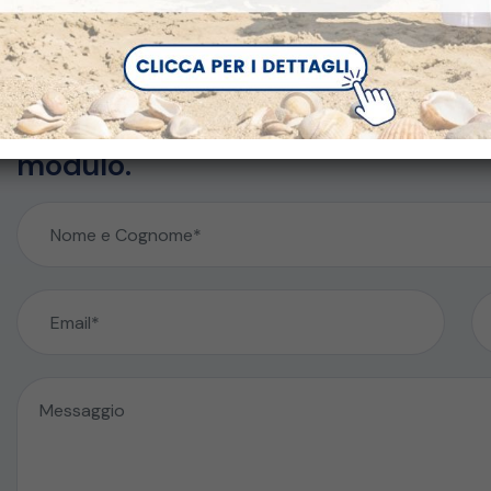
Protocollo di premedicazione TC MDC
Hai Bisogno di maggiori informazi
modulo.