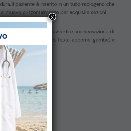
ura, il paziente è inserito in un tubo radiogeno che
o si muove orizzontalmente per acquisire sezioni
x
anti. In rari casi, si può avvertire una sensazione di
iverse parti del corpo (gola, testa, addome, gambe) e
i-informati/