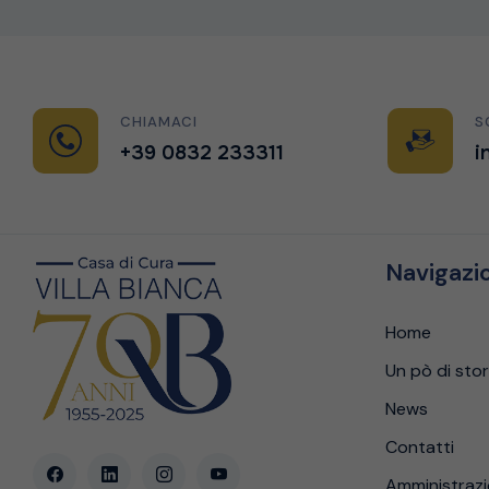
CHIAMACI
S
+39 0832 233311
i
Navigazi
Home
Un pò di stor
News
Contatti
Amministraz