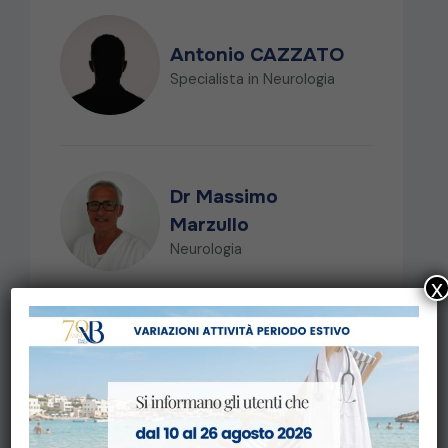
Antonio CAZZATO
Specialista in Neurologia
Dr Massimo
Marzullo
Neurologia
x
LE SPECIALIZZAZIONI