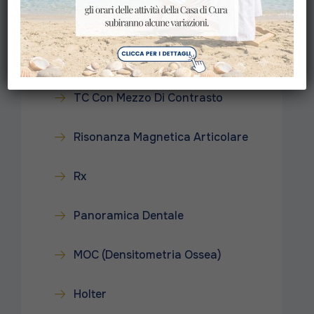
Diagnostica Strumentale
TAC
TC Con Mezzo Di Contrasto
Risonanza Magnetica Articolare
Rx
Panoramica Dentale
MOC (Densitometria Ossea)
Holter