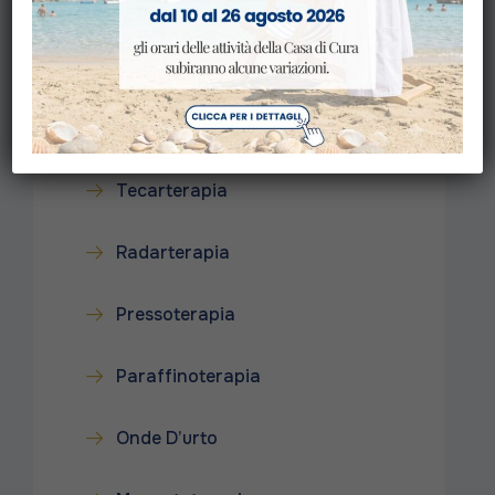
Ultrasuonoterapia
TENS
Tecarterapia
Radarterapia
Pressoterapia
Paraffinoterapia
Onde D’urto