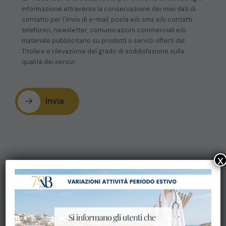
informazione attraverso la conservazione dei miei dati di
contatto per l'invio di e-mail, posta e/o sms e/o contatti
telefonici, newsletter, comunicazioni commerciali e/o
materiale pubblicitario su prodotti o servizi offerti dal
Titolare e rilevazione del grado di soddisfazione sulla
qualità dei servizi
Invia
x
LE SPECIALIZZAZIONI
Fisioterapia Strumentale