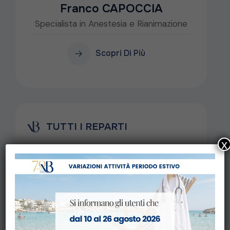
Franco CAPOCCIA
Specialista in Anestesia e Rianimazione
Scopri Di Più
TUTTI I REPARTI
x
Anestesiologia
Cardiologia