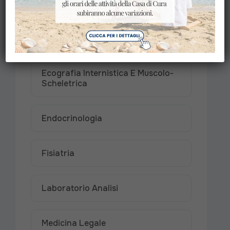
Chirurgia Vascolare
Direzione Sanitaria
Ecografia Internistica E Muscolo-
Scheletrica
Endocrinologia
Fisiatria
Laboratorio Analisi
Medicina Legale