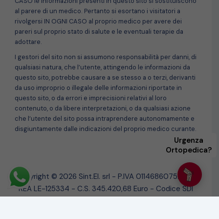
CASO le informazioni presenti in questo sito si sostituiscono
al parere di un medico. Pertanto si esortano i visitatori a
rivolgersi IN OGNI CASO al proprio medico per avere dei
pareri sul proprio stato di salute e le eventuali terapie da
adottare.
I gestori del sito non si assumono responsabilità per danni, di
qualsiasi natura, che l’utente, attingendo le informazioni da
questo sito, potrebbe causare a se stesso a o terzi, derivanti
da uso improprio o illegale delle informazioni riportate in
questo sito, o da errori e imprecisioni relativi al loro
contenuto, o da libere interpretazioni, o da qualsiasi azione
che l’utente del sito possa intraprendere autonomamente e
disgiuntamente dalle indicazioni del proprio medico curante.
Urgenza
Ortopedica?
Copyright © 2026 Sint.El. srl - P.IVA 01146860752 - N.
REA LE-125334 - C.S. 345.420,68 Euro - Codice SDI
USAL8PV
Powered
LnW Digital Things