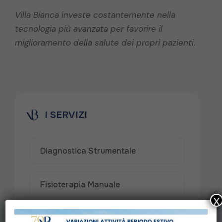
Villa Bianca investe costantemente nella
tecnologia più avanzata per favorire il
miglioramento della salute dei propri pazienti.
I SERVIZI
Diagnostica Strumentale
Fisioterapia Manuale
x
Fisioterapia Strumentale