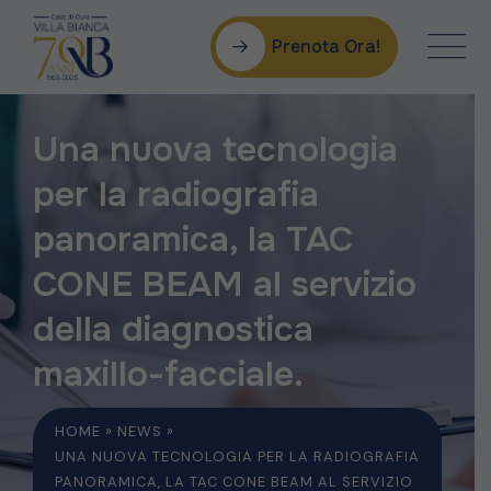
Prenota Ora!
Una nuova tecnologia
per la radiografia
panoramica, la TAC
CONE BEAM al servizio
della diagnostica
maxillo-facciale.
HOME
»
NEWS
»
UNA NUOVA TECNOLOGIA PER LA RADIOGRAFIA
PANORAMICA, LA TAC CONE BEAM AL SERVIZIO