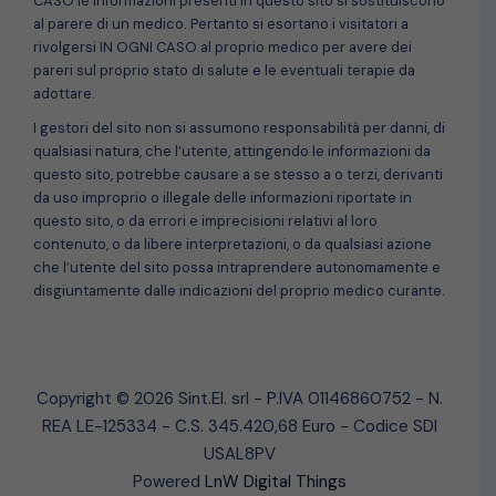
CASO le informazioni presenti in questo sito si sostituiscono
al parere di un medico. Pertanto si esortano i visitatori a
rivolgersi IN OGNI CASO al proprio medico per avere dei
pareri sul proprio stato di salute e le eventuali terapie da
adottare.
I gestori del sito non si assumono responsabilità per danni, di
qualsiasi natura, che l’utente, attingendo le informazioni da
questo sito, potrebbe causare a se stesso a o terzi, derivanti
da uso improprio o illegale delle informazioni riportate in
questo sito, o da errori e imprecisioni relativi al loro
contenuto, o da libere interpretazioni, o da qualsiasi azione
che l’utente del sito possa intraprendere autonomamente e
disgiuntamente dalle indicazioni del proprio medico curante.
Copyright © 2026 Sint.El. srl - P.IVA 01146860752 - N.
REA LE-125334 - C.S. 345.420,68 Euro - Codice SDI
USAL8PV
Powered
LnW Digital Things