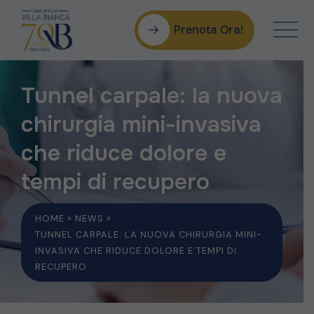
Prenota Ora!
Tunnel carpale: la nuova
chirurgia mini-invasiva
che riduce dolore e
tempi di recupero
HOME
»
NEWS
»
TUNNEL CARPALE: LA NUOVA CHIRURGIA MINI-
INVASIVA CHE RIDUCE DOLORE E TEMPI DI
RECUPERO